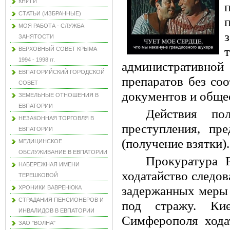
КНИГИ
СТАТЬИ (ИЗБРАННЫЕ)
МОЯ РАБОТА - СЛУЖБА
ЗАНЯТОСТИ
ВЕРХОВНЫЙ СОВЕТ КРЫМА
1994 - 1998 гг.
административной
ЕВПАТОРИЙСКИЙ ГОРОДСКОЙ
препаратов без со
СОВЕТ
документов и общее
ЗЕМЕЛЬНЫЕ ОТНОШЕНИЯ В
ЕВПАТОРИИ
Действия по
НЕЗАКОННАЯ ТОРГОВЛЯ В
преступления, пр
ЕВПАТОРИИ
(получение взятки).
МЕДИЦИНСКОЕ
ОБСЛУЖИВАНИЕ В ЕВПАТОРИИ
Прокуратура 
НАБЕРЕЖНАЯ ИМЕНИ
ходатайство следов
ТЕРЕШКОВОЙ
задержанных меры 
ХРОНИКИ ВАВРЕНЮКА
СТРАДАНИЯ ПЕНСИОНЕРОВ И
под стражу. Ки
ИНВАЛИДОВ В ЕВПАТОРИИ
Симферополя ходат
ЗАО "ВОЛНА"