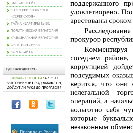
поддержанного пр
ЗАО «АПОГЕЙ»
удовлетворено. По
КП «СЕРВИС-XXI» / ООО
«СЕРВИС-XXII»
арестованы сроком 
ТАЙНА КВАРТИРЫ № 50.
Расследование
ПОЛИТИЧЕСКАЯ ЕВПАТОРИЯ
прокурор республ
КРИМИНАЛЬНАЯ ЕВПАТОРИЯ
ОБРАТНАЯ СВЯЗЬ
Комментируя 
КАРТА САЙТА
соседнем районе,
коррупцией дойд
ГДЕ НАХОДИТЕСЬ
подсудимых оказыв
Главная
/
НОВОСТИ
/ АРЕСТЫ
верится, что они
ВЗЯТОЧНИКОВ ПРОДОЛЖАЮТСЯ,
ДОЙДУТ ЛИ РУКИ ДО ПРОРАБОВ?
нелегальной тор
операций, а началь
вольготно себя ч
которые букваль
незаконным обменом