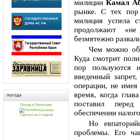
милиции
Камал Аб
рынке. С тех пор
милиция успела с
продолжают «не 
безмятежно развали
Чем можно объ
Куда смотрит поли
пор пользуются 
введенный запрет,
операции, не имея
время, когда гла
ПОГОДА
поставил перед
Погода в Евпатории
Gismeteo
обеспечении налог
Прогноз на 2 недели
Но евпаторий
проблемы. Его ч