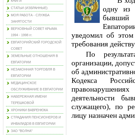
В ход
КНИГИ
одну из 
СТАТЬИ (ИЗБРАННЫЕ)
МОЯ РАБОТА - СЛУЖБА
бывший 
ЗАНЯТОСТИ
Евпатори
ВЕРХОВНЫЙ СОВЕТ КРЫМА
уведомил об этом
1994 - 1998 гг.
требования действу
ЕВПАТОРИЙСКИЙ ГОРОДСКОЙ
СОВЕТ
По результа
ЗЕМЕЛЬНЫЕ ОТНОШЕНИЯ В
организации, допус
ЕВПАТОРИИ
НЕЗАКОННАЯ ТОРГОВЛЯ В
об административн
ЕВПАТОРИИ
Кодекса Росси
МЕДИЦИНСКОЕ
правонарушения
ОБСЛУЖИВАНИЕ В ЕВПАТОРИИ
деятельности быв
НАБЕРЕЖНАЯ ИМЕНИ
ТЕРЕШКОВОЙ
служащего), по ре
ХРОНИКИ ВАВРЕНЮКА
лицу назначен адми
СТРАДАНИЯ ПЕНСИОНЕРОВ И
ИНВАЛИДОВ В ЕВПАТОРИИ
ЗАО "ВОЛНА"