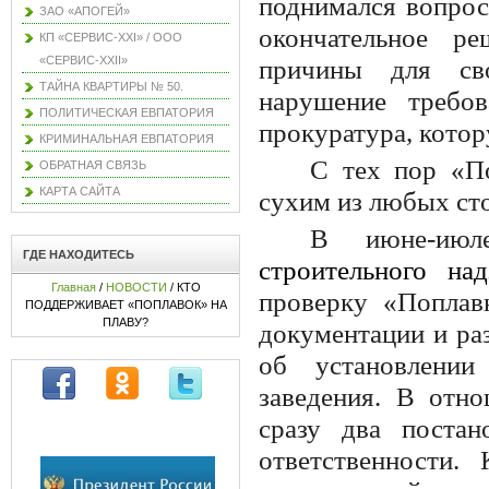
поднимался вопрос
ЗАО «АПОГЕЙ»
окончательное р
КП «СЕРВИС-XXI» / ООО
«СЕРВИС-XXII»
причины для сво
ТАЙНА КВАРТИРЫ № 50.
нарушение требов
ПОЛИТИЧЕСКАЯ ЕВПАТОРИЯ
прокуратура, котор
КРИМИНАЛЬНАЯ ЕВПАТОРИЯ
С тех пор «По
ОБРАТНАЯ СВЯЗЬ
КАРТА САЙТА
сухим из любых ст
В июне-ию
ГДЕ НАХОДИТЕСЬ
строительного н
Главная
/
НОВОСТИ
/ КТО
проверку «Поплавк
ПОДДЕРЖИВАЕТ «ПОПЛАВОК» НА
ПЛАВУ?
документации и ра
об установлении
заведения. В от
сразу два постан
ответственности.