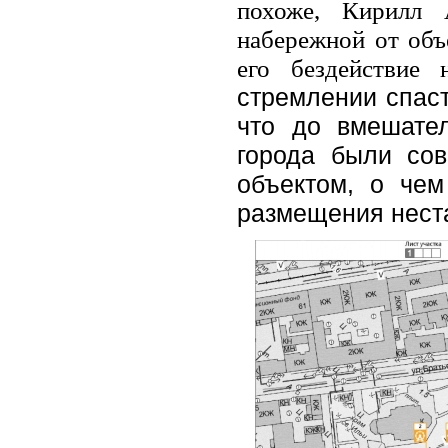
похоже, Кирилл 
набережной от объе
его бездействи
стремлении спас
что до вмешател
города были со
объектом, о чем
размещения неста