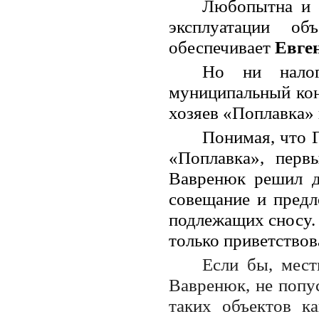
Любопытна и е
эксплуатации о
обеспечивает
Евге
Но ни налог
муниципальный ко
хозяев «Поплавка» 
Понимая, что 
«Поплавка», перв
Вавренюк решил д
совещание и предл
подлежащих сносу.
только приветствова
Если бы, мест
Вавренюк, не попу
таких объектов к