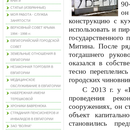
КНИГИ
90
СТАТЬИ (ИЗБРАННЫЕ)
он
МОЯ РАБОТА - СЛУЖБА
конструкцию с кух
ЗАНЯТОСТИ
использовать и пи
ВЕРХОВНЫЙ СОВЕТ КРЫМА
1994 - 1998 гг.
государственного 
ЕВПАТОРИЙСКИЙ ГОРОДСКОЙ
Митина. После ря
СОВЕТ
тогдашнего руков
ЗЕМЕЛЬНЫЕ ОТНОШЕНИЯ В
ЕВПАТОРИИ
оказался в собст
НЕЗАКОННАЯ ТОРГОВЛЯ В
тесно переплелис
ЕВПАТОРИИ
городских чиновни
МЕДИЦИНСКОЕ
ОБСЛУЖИВАНИЕ В ЕВПАТОРИИ
С 2013 г. у «
НАБЕРЕЖНАЯ ИМЕНИ
проведения реко
ТЕРЕШКОВОЙ
сооружениях, он с
ХРОНИКИ ВАВРЕНЮКА
объект капитальн
СТРАДАНИЯ ПЕНСИОНЕРОВ И
ИНВАЛИДОВ В ЕВПАТОРИИ
становились пре
ЗАО "ВОЛНА"