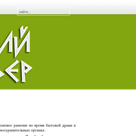
ожевое ранение во время бытовой драки в
воохранительных органах.