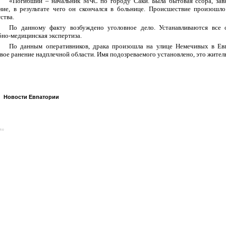
«Погибший – начальник МЧС по городу Саки. Была бытовая ссора, зав
ние, в результате чего он скончался в больнице. Происшествие произошло
ства.
По данному факту возбуждено уголовное дело. Устанавливаются все о
бно-медицинская экспертиза.
По данным оперативников, драка произошла на улице Немечивых в Е
вое ранение надплечной области. Имя подозреваемого установлено, это жител
Новости Евпатории
ike