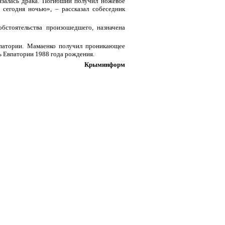
язалась драка. Погибший получил ножевое
 сегодня ночью», – рассказал собеседник
бстоятельства произошедшего, назначена
впатории. Мамаенко получил проникающее
ь Евпатории 1988 года рождения.
Крыминформ