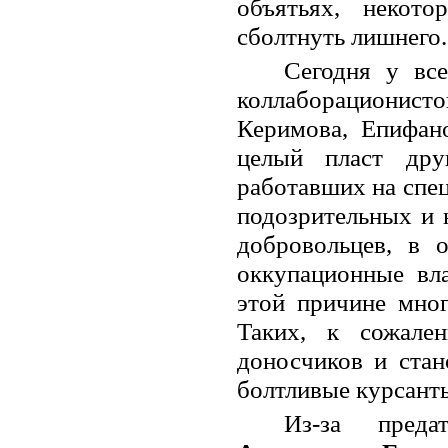
объятьях, некот
сболтнуть лишнего.
Сегодня у все
коллаборационист
Керимова, Епифан
целый пласт дру
работавших на спе
подозрительных и 
добровольцев, в 
оккупационные вл
этой причине мног
Таких, к сожале
доносчиков и стан
болтливые курсант
Из-за преда