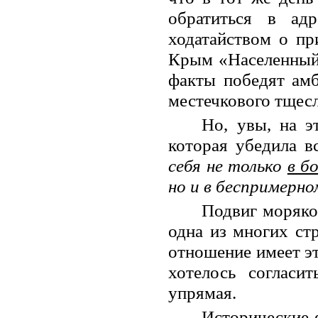
обратиться в ад
ходатайством о пр
Крым «Населенный 
факты победят амб
местечкового тщесл
Но, увы, на э
которая убедила вс
себя не только
в б
но и в беспримерн
Подвиг моряко
одна из многих ст
отношение имеет эт
хотелось согласи
упрямая.
Исторические 