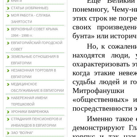
Еще Великий
КНИГИ
понемногу, Чему-н
СТАТЬИ (ИЗБРАННЫЕ)
МОЯ РАБОТА - СЛУЖБА
этих строк не погр
ЗАНЯТОСТИ
своих произведен
ВЕРХОВНЫЙ СОВЕТ КРЫМА
бунта» или историч
1994 - 1998 гг.
ЕВПАТОРИЙСКИЙ ГОРОДСКОЙ
Но, к сожален
СОВЕТ
находятся люди,
ЗЕМЕЛЬНЫЕ ОТНОШЕНИЯ В
охарактеризовать э
ЕВПАТОРИИ
НЕЗАКОННАЯ ТОРГОВЛЯ В
когда этакие неве
ЕВПАТОРИИ
судьбы людей и го
МЕДИЦИНСКОЕ
Митрофанушки 
ОБСЛУЖИВАНИЕ В ЕВПАТОРИИ
«общественных» и
НАБЕРЕЖНАЯ ИМЕНИ
ТЕРЕШКОВОЙ
посредственности э
ХРОНИКИ ВАВРЕНЮКА
Именно такое 
СТРАДАНИЯ ПЕНСИОНЕРОВ И
демонстрируют Гл
ИНВАЛИДОВ В ЕВПАТОРИИ
ЗАО "ВОЛНА"
корпус и так наз