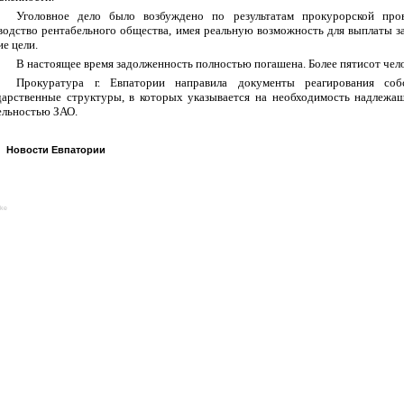
Уголовное дело было возбуждено по результатам прокурорской пров
водство рентабельного общества, имея реальную возможность для выплаты за
ие цели.
В настоящее время задолженность полностью погашена. Более пятисот чел
Прокуратура г. Евпатории направила документы реагирования со
дарственные структуры, в которых указывается на необходимость надлежащ
ельностью ЗАО.
Новости Евпатории
ike