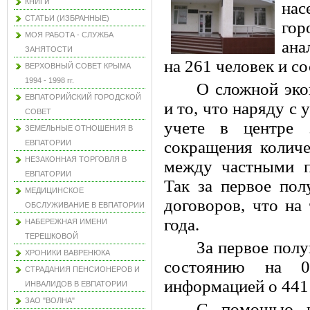
КНИГИ
нас
СТАТЬИ (ИЗБРАННЫЕ)
гор
МОЯ РАБОТА - СЛУЖБА
ана
ЗАНЯТОСТИ
на 261 человек и со
ВЕРХОВНЫЙ СОВЕТ КРЫМА
1994 - 1998 гг.
О сложной эко
ЕВПАТОРИЙСКИЙ ГОРОДСКОЙ
и то, что наряду с
СОВЕТ
учете в центре 
ЗЕМЕЛЬНЫЕ ОТНОШЕНИЯ В
сокращения количе
ЕВПАТОРИИ
НЕЗАКОННАЯ ТОРГОВЛЯ В
между частными п
ЕВПАТОРИИ
Так за первое пол
МЕДИЦИНСКОЕ
договоров, что на
ОБСЛУЖИВАНИЕ В ЕВПАТОРИИ
года.
НАБЕРЕЖНАЯ ИМЕНИ
ТЕРЕШКОВОЙ
За первое полу
ХРОНИКИ ВАВРЕНЮКА
состоянию на 01
СТРАДАНИЯ ПЕНСИОНЕРОВ И
информацией о 441
ИНВАЛИДОВ В ЕВПАТОРИИ
ЗАО "ВОЛНА"
С помощью це