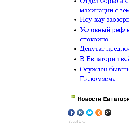
Отдел борьбы с
махинации с зем
Ноу-хау заозер
Условный рефлек
спокойно...
Депутат предло
В Евпатории вс
Осужден бывший
Госкомзема
Новости Евпатор
Social Like