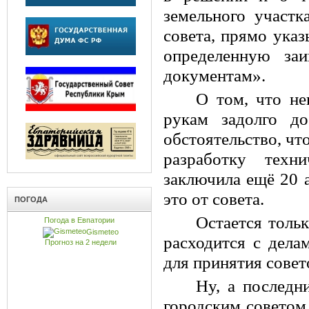
земельного участк
совета, прямо указ
определенную заи
документам».
О том, что не
рукам задолго до
обстоятельство, чт
разработку техн
заключила ещё 20 а
это от совета.
ПОГОДА
Остается тольк
Погода в Евпатории
Gismeteo
расходится с дела
Прогноз на 2 недели
для принятия сове
Ну, а последн
городским советом 