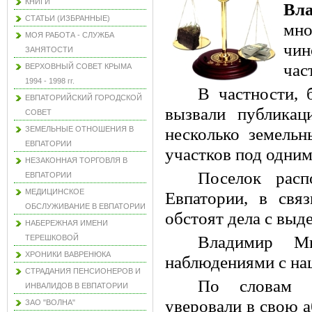
КНИГИ
Вл
СТАТЬИ (ИЗБРАННЫЕ)
мн
МОЯ РАБОТА - СЛУЖБА
чин
ЗАНЯТОСТИ
час
ВЕРХОВНЫЙ СОВЕТ КРЫМА
1994 - 1998 гг.
В частности, 
ЕВПАТОРИЙСКИЙ ГОРОДСКОЙ
вызвали публика
СОВЕТ
ЗЕМЕЛЬНЫЕ ОТНОШЕНИЯ В
несколько земельн
ЕВПАТОРИИ
участков под одни
НЕЗАКОННАЯ ТОРГОВЛЯ В
Поселок расп
ЕВПАТОРИИ
МЕДИЦИНСКОЕ
Евпатории, в свя
ОБСЛУЖИВАНИЕ В ЕВПАТОРИИ
обстоят дела с выд
НАБЕРЕЖНАЯ ИМЕНИ
Владимир Ми
ТЕРЕШКОВОЙ
ХРОНИКИ ВАВРЕНЮКА
наблюдениями с на
СТРАДАНИЯ ПЕНСИОНЕРОВ И
По словам д
ИНВАЛИДОВ В ЕВПАТОРИИ
уверовали в свою 
ЗАО "ВОЛНА"