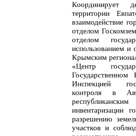
Координирует д
территории Евпат
взаимодействие гор
отделом Госкомзем
отделом госуд
использованием и 
Крымским регионал
«Центр госуда
Государственном
Инспекцией госу
контроля в Ав
республиканск
инвентаризации г
разрешению земел
участков и соблю