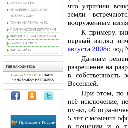
ЗАО «АПОГЕЙ»
что утратили вся
КП «СЕРВИС-XXI» / ООО
земли встречаю
«СЕРВИС-XXII»
вооруженным взгля
ТАЙНА КВАРТИРЫ № 50.
ПОЛИТИЧЕСКАЯ ЕВПАТОРИЯ
К примеру, вн
КРИМИНАЛЬНАЯ ЕВПАТОРИЯ
первый взгляд ни
ОБРАТНАЯ СВЯЗЬ
августа 2008г.
под №
КАРТА САЙТА
Данным решен
разрешение на разр
ГДЕ НАХОДИТЕСЬ
в собственность 
Главная
/
НОВОСТИ
/ ЗАКОН
ЧИНОВНИКАМ НЕ ПОМЕХА
Весенней.
При этом, по 
неё исключение, н
пункт, об ограниче
5 лет с момента оф
в решении и о т