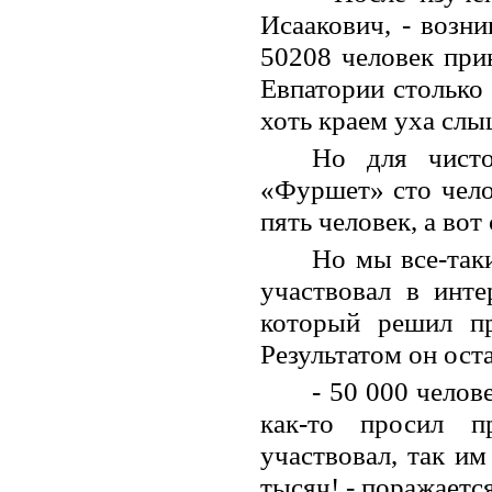
Исаакович, - возн
50208 человек прин
Евпатории столько 
хоть краем уха слы
Но для чисто
«Фуршет» сто чело
пять человек, а вот
Но мы все-так
участвовал в инте
который решил пр
Результатом он ост
- 50 000 челов
как-то просил п
участвовал, так им
тысяч! - поражаетс