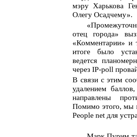
мэру Харькова Ге
Олегу Осадчему».
«Промежуточн
отец города» вы
«Комментарии» и т
итоге было уста
ведется планомерн
через
I
Р-ро
ll
провай
В связи с этим со
удалением баллов,
направлены прот
Помимо этого, мы 
Реор
l
е nе
t
для устр
Марк Пурим та