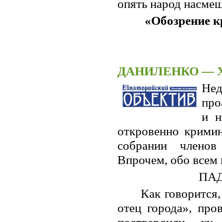
опять народ насме
«Обозрение кр
ДАНИЛЕНКО — 
Не
про
и н
откровенно кримин
собрании членов
Впрочем, обо всем 
ПА
Как говорится,
отец города», про