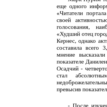
еще одного инфор
«Читатели портал
своей активность
голосования, на
«Худший отец город
Кернес, однако ак
составила всего 
мнение высказал
показателе Данилен
Осадчий - четверт
стал абсолютн
недоброжелательн
превысив показател
- После изуче