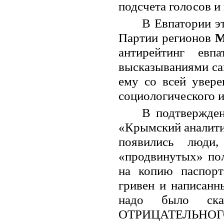
подсчета голосов и
В Евпатории э
Партии регионов
М
антирейтинг евп
высказываниями са
ему со всей увере
социологического 
В подтвержден
«Крымский аналити
появились люди
«продвинутых» пол
на копию паспорт
гривен и написанн
надо было ск
ОТРИЦАТЕЛЬНО