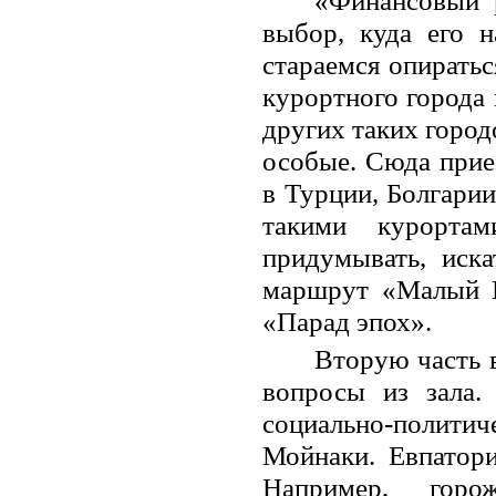
«Финансовый р
выбор, куда его 
стараемся опиратьс
курортного города 
других таких город
особые. Сюда прие
в Турции, Болгарии
такими курорта
придумывать, иска
маршрут «Малый И
«Парад эпох».
Вторую часть 
вопросы из зала.
социально-полити
Мойнаки. Евпатор
Например, горо