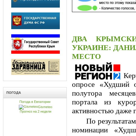
ДВА КРЫМСК
УКРАИНЕ: ДАНИ
МЕСТО
Ке
опросе «Худший о
полутора месяце
ПОГОДА
портала из куро
Погода в Евпатории
Gismeteo
активностью даже 
Прогноз на 2 недели
По результатам
номинации «Худш