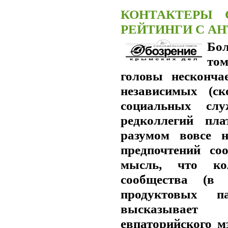
КОНТАКТЕРЫ 
РЕЙТИНГИ С А
Бо
том
головы несконч
независимых (ск
социальных слу
редколлегий п
разумом вовсе 
предпочтений со
мысль, что ко
сообщества (в 
продуктовых па
высказывает 
евпаторийского м