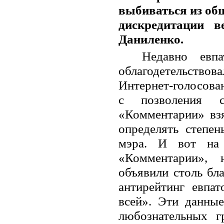
выбиваться из об
дискредитации в
Даниленко.
Недавно евпа
облагодетельств
Интернет-голосован
с позволения ск
«Комментарии» взя
определять степен
мэра. И вот на 
«Комментарии», 
объявили столь бл
антирейтинг евпа
всей». Эти данны
любознательных г