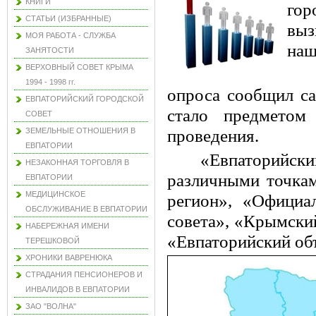
КНИГИ
гор
СТАТЬИ (ИЗБРАННЫЕ)
выз
МОЯ РАБОТА - СЛУЖБА
наш
ЗАНЯТОСТИ
ВЕРХОВНЫЙ СОВЕТ КРЫМА
1994 - 1998 гг.
опроса сообщил са
ЕВПАТОРИЙСКИЙ ГОРОДСКОЙ
стало предметом
СОВЕТ
ЗЕМЕЛЬНЫЕ ОТНОШЕНИЯ В
проведения.
ЕВПАТОРИИ
«Евпаторийски
НЕЗАКОННАЯ ТОРГОВЛЯ В
различными точкам
ЕВПАТОРИИ
МЕДИЦИНСКОЕ
регион», «Офици
ОБСЛУЖИВАНИЕ В ЕВПАТОРИИ
совета», «Крымский
НАБЕРЕЖНАЯ ИМЕНИ
«Евпаторийский об
ТЕРЕШКОВОЙ
ХРОНИКИ ВАВРЕНЮКА
СТРАДАНИЯ ПЕНСИОНЕРОВ И
ИНВАЛИДОВ В ЕВПАТОРИИ
ЗАО "ВОЛНА"