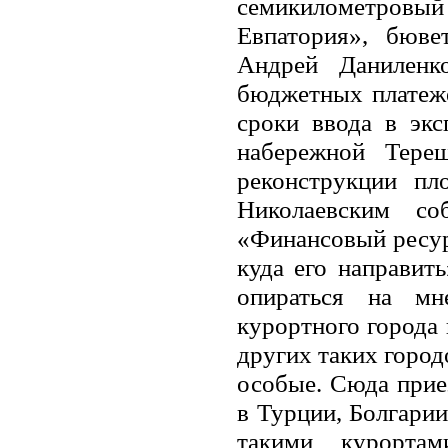
семикилометровый 
Евпатория», бюве
Андрей Даниленк
бюджетных платеже
сроки ввода в экс
набережной Тере
реконструкции п
Николаевским со
«Финансовый ресурс
куда его направит
опираться на мн
курортного города 
других таких город
особые. Сюда прие
в Турции, Болгарии
такими курорта