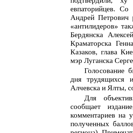
подтвердили, х
евпаторийцев. Со
Андрей Петрович р
«антилидеров» так
Бердянска Алексе
Краматорска Генн
Казаков, глава Ки
мэр Луганска Серге
Голосование 
дня трудящихся 
Алчевска и Ялты, 
Для объектив
сообщает издание
комментариев на у
полученных баллов
региона). Примечат