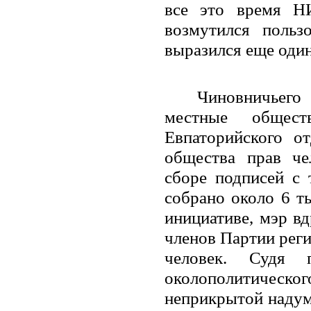
все это время Н
возмутился польз
выразился еще один
Чиновничьего
местные общест
Евпаторийского о
общества прав ч
сборе подписей с 
собрано около 6 т
инициативе, мэр в
членов Партии реги
человек. Судя 
околополитическ
неприкрытой надум