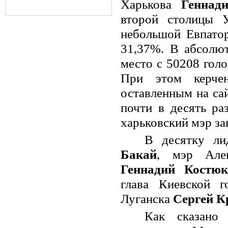
Харькова
Геннад
второй столицы У
небольшой Евпатор
31,37%. В абсолют
место с 50208 голо
При этом керче
оставленным на са
почти в десять ра
харьковский мэр за
В десятку ли
Бакай
, мэр Але
Геннадий Костюк
глава Киевской г
Луганска
Сергей К
Как сказано