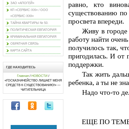
равно, кто винов
ЗАО «АПОГЕЙ»
КП «СЕРВИС-XXI» / ООО
существованию по 
«СЕРВИС-XXII»
просвета впереди.
ТАЙНА КВАРТИРЫ № 50.
Живу в городе
ПОЛИТИЧЕСКАЯ ЕВПАТОРИЯ
КРИМИНАЛЬНАЯ ЕВПАТОРИЯ
работу найти очень
ОБРАТНАЯ СВЯЗЬ
получилось так, ч
КАРТА САЙТА
пригодилась. И от 
поддержки.
ГДЕ НАХОДИТЕСЬ
Так жить дальш
Главная
/
НОВОСТИ
/
«ГОСКАЗНАЧЕЙСТВО ЛИШАЕТ МЕНЯ
ребенка, а ты не зн
СРЕДСТВ К СУЩЕСТВОВАНИЮ!» —
ЧИТАТЕЛЬНИЦА
Надо что-то де
ЕЩЕ ПО ТЕМЕ