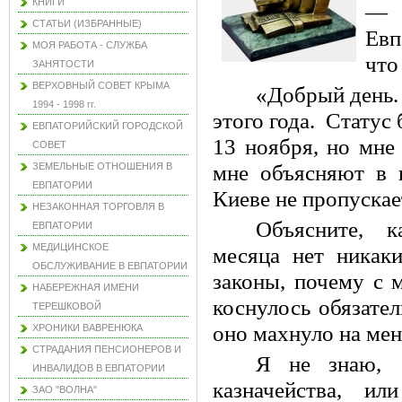
КНИГИ
— 
СТАТЬИ (ИЗБРАННЫЕ)
Евп
МОЯ РАБОТА - СЛУЖБА
что
ЗАНЯТОСТИ
ВЕРХОВНЫЙ СОВЕТ КРЫМА
«Добрый день. 
1994 - 1998 гг.
этого года. Статус
ЕВПАТОРИЙСКИЙ ГОРОДСКОЙ
13 ноября, но мне
СОВЕТ
ЗЕМЕЛЬНЫЕ ОТНОШЕНИЯ В
мне объясняют в к
ЕВПАТОРИИ
Киеве не пропускае
НЕЗАКОННАЯ ТОРГОВЛЯ В
Объясните, к
ЕВПАТОРИИ
МЕДИЦИНСКОЕ
месяца нет никак
ОБСЛУЖИВАНИЕ В ЕВПАТОРИИ
законы, почему с м
НАБЕРЕЖНАЯ ИМЕНИ
коснулось обязате
ТЕРЕШКОВОЙ
оно махнуло на мен
ХРОНИКИ ВАВРЕНЮКА
СТРАДАНИЯ ПЕНСИОНЕРОВ И
Я не знаю, 
ИНВАЛИДОВ В ЕВПАТОРИИ
казначейства, или
ЗАО "ВОЛНА"