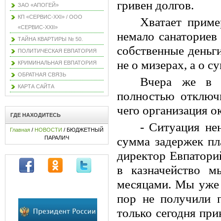
гривен долгов.
ЗАО «АПОГЕЙ»
КП «СЕРВИС-XXI» / ООО
Хватает приме
«СЕРВИС-XXII»
немало санаториев
ТАЙНА КВАРТИРЫ № 50.
собственные деньги
ПОЛИТИЧЕСКАЯ ЕВПАТОРИЯ
не о мизерах, а о 
КРИМИНАЛЬНАЯ ЕВПАТОРИЯ
ОБРАТНАЯ СВЯЗЬ
Вчера же в Е
КАРТА САЙТА
полностью отключи
чего организация ок
ГДЕ НАХОДИТЕСЬ
- Ситуация не
Главная
/
НОВОСТИ
/ БЮДЖЕТНЫЙ
ПАРАЛИЧ
сумма задержек пла
директор Евпатор
в казначейство м
месяцами. Мы уже 
пор не получили 
только сегодня пр