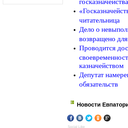
госказначейств
«Госказначейст
читательница
Дело о невыпол
возвращено для
Проводится дос
своевременност
казначейством
Депутат намере
обязательств
Новости Евпатор
Social Like