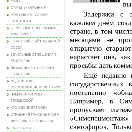
КНИГИ
вы
СТАТЬИ (ИЗБРАННЫЕ)
Задержки с о
МОЯ РАБОТА - СЛУЖБА
каждым днём созд
ЗАНЯТОСТИ
ВЕРХОВНЫЙ СОВЕТ КРЫМА
стране, в том числ
1994 - 1998 гг.
месяцами не про
ЕВПАТОРИЙСКИЙ ГОРОДСКОЙ
открытую старают
СОВЕТ
ЗЕМЕЛЬНЫЕ ОТНОШЕНИЯ В
нарастает она, ка
ЕВПАТОРИИ
просьбы дать комм
НЕЗАКОННАЯ ТОРГОВЛЯ В
Ещё недавно 
ЕВПАТОРИИ
МЕДИЦИНСКОЕ
государственных 
ОБСЛУЖИВАНИЕ В ЕВПАТОРИИ
постепенно «об
НАБЕРЕЖНАЯ ИМЕНИ
Например, в Сим
ТЕРЕШКОВОЙ
пропускает платеж
ХРОНИКИ ВАВРЕНЮКА
СТРАДАНИЯ ПЕНСИОНЕРОВ И
«Симспецмонтаж»
ИНВАЛИДОВ В ЕВПАТОРИИ
светофоров. Тольк
ЗАО "ВОЛНА"