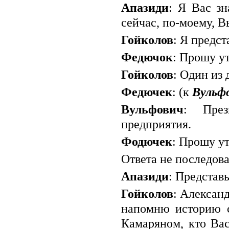
Апазиди
: Я Вас зн
сейчас, по-моему, В
Гойколов
: Я предс
Федючок
: Прошу у
Гойколов
: Один из
Федючек
: (к
Вульф
Вульфович
: През
предприятия.
Фодючек
: Прошу у
Ответа не последова
Апазиди
: Представ
Гойколов
: Алексан
напомню историю с
Камаряном, кто Вас