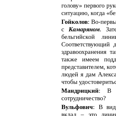
голову» первого ру
ситуацию, когда «бе
Гойколов
: Во-первы
с
Камаряном
. За
бельгийской лин
Соответствующий 
здравоохранения т
также имеем подд
представителем, ко
людей я дам Алекса
чтобы удостоверить
Мандрицкий
: В 
сотрудничество?
Вульфович
: В вид
вклад – это лини