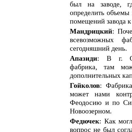
был на заводе, г
определить объемы 
помещений завода к
Мандрицкий
: Поч
всевозможных фа
сегодняшний день.
Апазиди
: В г. С
фабрика, там мо
дополнительных ка
Гойколов
: Фабрика
может нами контр
Феодосию и по Си
Новоозерном.
Федючек
: Как мог
вопрос не был согл