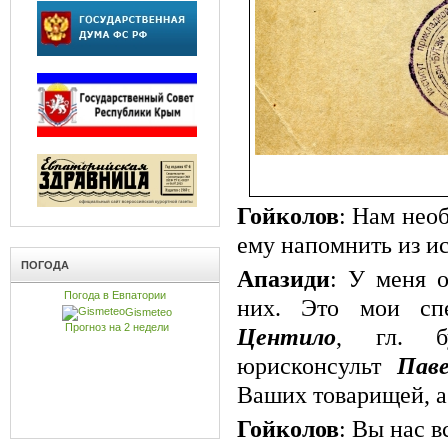
Гойколов
: Нам нео
ему напомнить из ис
ПОГОДА
Апазиди
: У меня о
Погода в Евпатории
них. Это мои сп
Gismeteo
Прогноз на 2 недели
Центило
, гл. б
юрисконсульт
Пав
Ваших товарищей, а
Гойколов
: Вы нас в