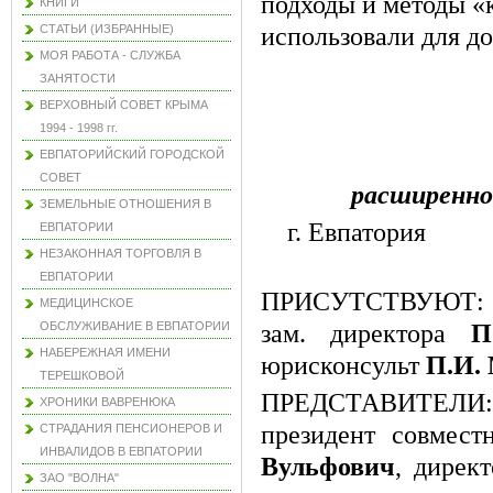
подходы и методы «
КНИГИ
СТАТЬИ (ИЗБРАННЫЕ)
использовали для д
МОЯ РАБОТА - СЛУЖБА
ЗАНЯТОСТИ
ВЕРХОВНЫЙ СОВЕТ КРЫМА
1994 - 1998 гг.
ЕВПАТОРИЙСКИЙ ГОРОДСКОЙ
СОВЕТ
расширенн
ЗЕМЕЛЬНЫЕ ОТНОШЕНИЯ В
г. Е
ЕВПАТОРИИ
НЕЗАКОННАЯ ТОРГОВЛЯ В
ЕВПАТОРИИ
ПРИСУТСТВУЮТ: 
МЕДИЦИНСКОЕ
ОБСЛУЖИВАНИЕ В ЕВПАТОРИИ
зам. директора
П
НАБЕРЕЖНАЯ ИМЕНИ
юрисконсульт
П.И.
ТЕРЕШКОВОЙ
ПРЕДСТАВИТЕЛИ: Д
ХРОНИКИ ВАВРЕНЮКА
президент совмест
СТРАДАНИЯ ПЕНСИОНЕРОВ И
ИНВАЛИДОВ В ЕВПАТОРИИ
Вульфович
, дирек
ЗАО "ВОЛНА"