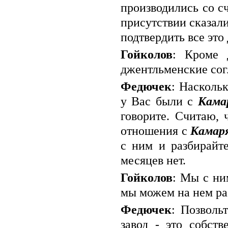
производились со с
присутствии сказали
подтвердить все это
Гойколов
: Кроме 
джентльменские сог
Федючек
: Насколь
у Вас были с
Кама
говорите. Считаю, 
отношения с
Камар
с ним и разбирайт
месяцев нет.
Гойколов
: Мы с ни
мы можем на нем ра
Федючек
: Позволь
завод - это собст