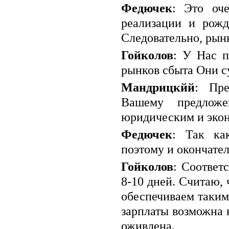
Федючек
: Это оч
реализации и рожд
Следовательно, рынк
Гойколов
: У Нас п
рынков сбыта Они с
Мандрицкйй
: Пре
Вашему предложе
юридическим и экон
Федючек
: Так ка
поэтому и окончате
Гойколов
: Соответ
8-10 дней. Считаю, 
обеспечиваем таким
зарплаты возможна 
оживлена.