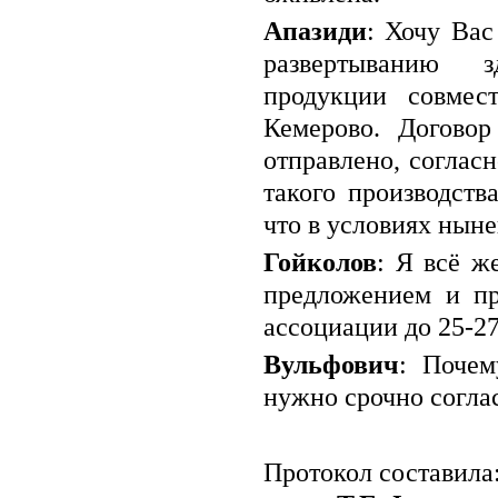
Апазиди
: Хочу Вас
развертыванию з
продукции совмес
Кемерово. Договор
отправлено, соглас
такого производств
что в условиях нын
Гойколов
: Я всё ж
предложением и пр
ассоциации до 25-27
Вульфович
: Почем
нужно срочно согла
Прото