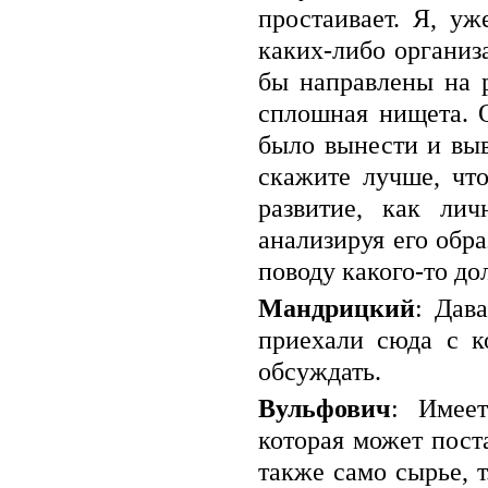
простаивает. Я, уж
каких-либо организ
бы направлены на р
сплошная нищета. О
было вынести и выв
скажите лучше, чт
развитие, как ли
анализируя его обра
поводу какого-то до
Мандрицкий
: Дав
приехали сюда с к
обсуждать.
Вульфович
: Имеет
которая может пост
также само сырье, 