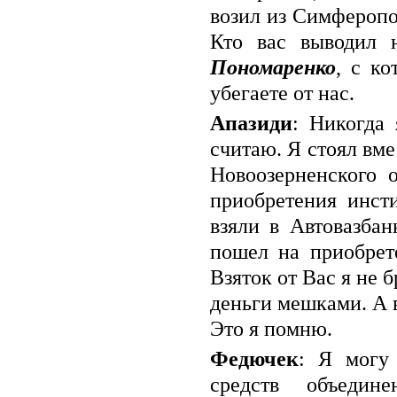
возил из Симферопо
Кто вас выводил 
Пономаренко
, с ко
убегаете от нас.
Апазиди
: Никогда
считаю. Я стоял вме
Новоозерненского о
приобретения инст
взяли в Автовазбан
пошел на приобрет
Взяток от Вас я не 
деньги мешками. А 
Это я помню.
Федючек
: Я могу 
средств объеди