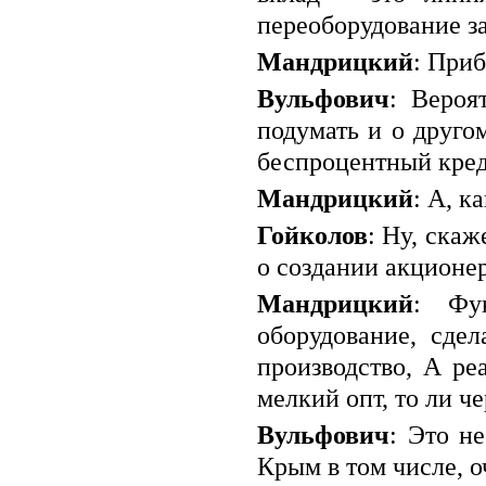
переоборудование зав
Мандрицкий
: Приб
Вульфович
: Вероя
подумать и о друго
беспроцентный кред
Мандрицкий
: А, к
Гойколов
: Ну, скаж
о создании акционе
Мандрицкий
: Фу
оборудование, сде
производство, А ре
мелкий опт, то ли ч
Вульфович
: Это н
Крым в том числе, 