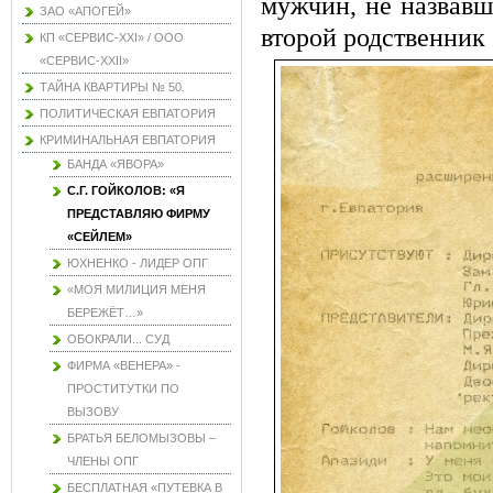
мужчин, не назвавш
ЗАО «АПОГЕЙ»
второй родственник
КП «СЕРВИС-XXI» / ООО
«СЕРВИС-XXII»
ТАЙНА КВАРТИРЫ № 50.
ПОЛИТИЧЕСКАЯ ЕВПАТОРИЯ
КРИМИНАЛЬНАЯ ЕВПАТОРИЯ
БАНДА «ЯВОРА»
С.Г. ГОЙКОЛОВ: «Я
ПРЕДСТАВЛЯЮ ФИРМУ
«СЕЙЛЕМ»
ЮХНЕНКО - ЛИДЕР ОПГ
«МОЯ МИЛИЦИЯ МЕНЯ
БЕРЕЖЁТ…»
ОБОКРАЛИ... СУД
ФИРМА «ВЕНЕРА» -
ПРОСТИТУТКИ ПО
ВЫЗОВУ
БРАТЬЯ БЕЛОМЫЗОВЫ –
ЧЛЕНЫ ОПГ
БЕСПЛАТНАЯ «ПУТЕВКА В