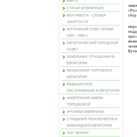
КНИГИ
заяв
СТАТЬИ (ИЗБРАННЫЕ)
«Рус
сбор
МОЯ РАБОТА - СЛУЖБА
ЗАНЯТОСТИ
меро
ВЕРХОВНЫЙ СОВЕТ КРЫМА
подд
1994 - 1998 гг.
прес
явля
ЕВПАТОРИЙСКИЙ ГОРОДСКОЙ
захв
СОВЕТ
Кутн
ЗЕМЕЛЬНЫЕ ОТНОШЕНИЯ В
ЕВПАТОРИИ
НЕЗАКОННАЯ ТОРГОВЛЯ В
ЕВПАТОРИИ
МЕДИЦИНСКОЕ
ОБСЛУЖИВАНИЕ В ЕВПАТОРИИ
НАБЕРЕЖНАЯ ИМЕНИ
ТЕРЕШКОВОЙ
ХРОНИКИ ВАВРЕНЮКА
СТРАДАНИЯ ПЕНСИОНЕРОВ И
ИНВАЛИДОВ В ЕВПАТОРИИ
ЗАО "ВОЛНА"