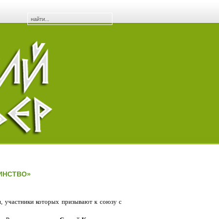
ИНСТВО»
, участники которых призывают к союзу с