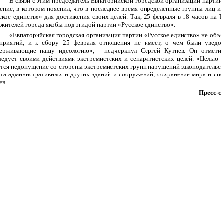
В связи с этим председатель Евпаторийской городской организации парти
ление, в котором пояснил, что в последнее время определенные группы лиц 
ское единство» для достижения своих целей. Так, 25 февраля в 18 часов на
 жителей города якобы под эгидой партии «Русское единство».
«Евпаторийская городская организация партии «Русское единство» не объ
приятий, и к сбору 25 февраля отношения не имеет, о чем были уведо
ерживающие нашу идеологию», - подчеркнул Сергей Кутнев. Он отметил
ледует своими действиями экстремистских и сепаратистских целей. «Целью г
ется недопущение со стороны экстремистских групп нарушений законодательс
ата административных и других зданий и сооружений, сохранение мира и спо
ев.
Пресс-