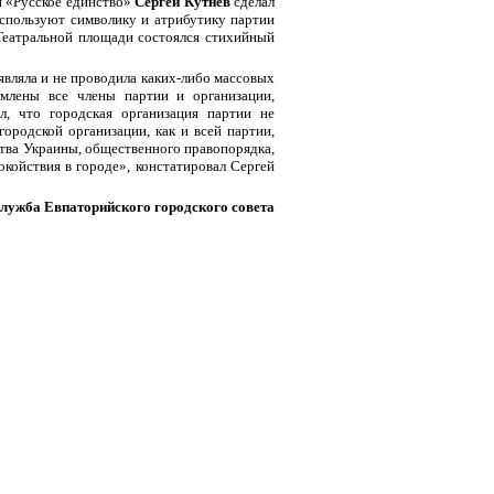
и «Русское единство»
Сергей Кутнев
сделал
используют символику и атрибутику партии
 Театральной площади состоялся стихийный
являла и не проводила каких-либо массовых
млены все члены партии и организации,
, что городская организация партии не
ородской организации, как и всей партии,
тва Украины, общественного правопорядка,
койствия в городе», констатировал Сергей
служба Евпаторийского городского совета