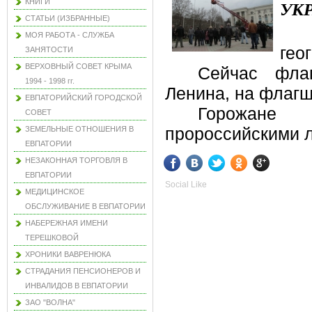
КНИГИ
УК
СТАТЬИ (ИЗБРАННЫЕ)
МОЯ РАБОТА - СЛУЖБА
гео
ЗАНЯТОСТИ
ВЕРХОВНЫЙ СОВЕТ КРЫМА
Сейчас фла
1994 - 1998 гг.
Ленина, на флагш
ЕВПАТОРИЙСКИЙ ГОРОДСКОЙ
Горожане
СОВЕТ
ЗЕМЕЛЬНЫЕ ОТНОШЕНИЯ В
пророссийскими л
ЕВПАТОРИИ
НЕЗАКОННАЯ ТОРГОВЛЯ В
ЕВПАТОРИИ
Social Like
МЕДИЦИНСКОЕ
ОБСЛУЖИВАНИЕ В ЕВПАТОРИИ
НАБЕРЕЖНАЯ ИМЕНИ
ТЕРЕШКОВОЙ
ХРОНИКИ ВАВРЕНЮКА
СТРАДАНИЯ ПЕНСИОНЕРОВ И
ИНВАЛИДОВ В ЕВПАТОРИИ
ЗАО "ВОЛНА"