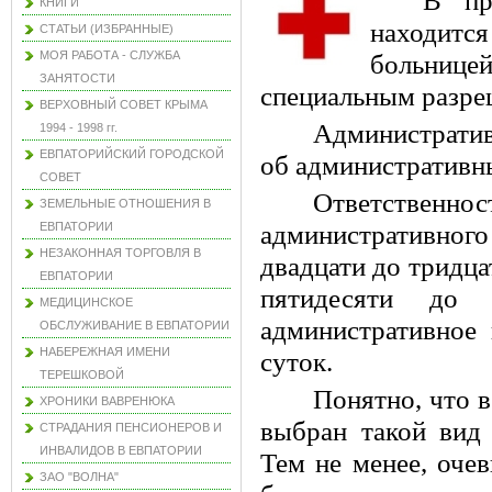
В пр
КНИГИ
находитс
СТАТЬИ (ИЗБРАННЫЕ)
МОЯ РАБОТА - СЛУЖБА
больнице
ЗАНЯТОСТИ
специальным разре
ВЕРХОВНЫЙ СОВЕТ КРЫМА
Административ
1994 - 1998 гг.
ЕВПАТОРИЙСКИЙ ГОРОДСКОЙ
об административн
СОВЕТ
Ответственнос
ЗЕМЕЛЬНЫЕ ОТНОШЕНИЯ В
ЕВПАТОРИИ
административног
НЕЗАКОННАЯ ТОРГОВЛЯ В
двадцати до тридца
ЕВПАТОРИИ
пятидесяти до 
МЕДИЦИНСКОЕ
административное 
ОБСЛУЖИВАНИЕ В ЕВПАТОРИИ
НАБЕРЕЖНАЯ ИМЕНИ
суток.
ТЕРЕШКОВОЙ
Понятно, что 
ХРОНИКИ ВАВРЕНЮКА
выбран такой вид 
СТРАДАНИЯ ПЕНСИОНЕРОВ И
ИНВАЛИДОВ В ЕВПАТОРИИ
Тем не менее, оче
ЗАО "ВОЛНА"