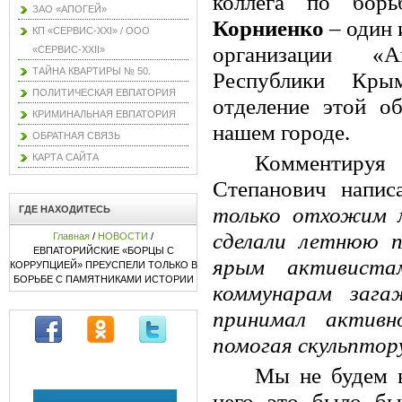
коллега по бор
ЗАО «АПОГЕЙ»
Корниенко
– один 
КП «СЕРВИС-XXI» / ООО
организации «А
«СЕРВИС-XXII»
ТАЙНА КВАРТИРЫ № 50.
Республики Крым
ПОЛИТИЧЕСКАЯ ЕВПАТОРИЯ
отделение этой о
КРИМИНАЛЬНАЯ ЕВПАТОРИЯ
нашем городе.
ОБРАТНАЯ СВЯЗЬ
Комментируя 
КАРТА САЙТА
Степанович напис
только отхожим м
ГДЕ НАХОДИТЕСЬ
сделали летнюю 
Главная
/
НОВОСТИ
/
ЕВПАТОРИЙСКИЕ «БОРЦЫ С
ярым активиста
КОРРУПЦИЕЙ» ПРЕУСПЕЛИ ТОЛЬКО В
БОРЬБЕ С ПАМЯТНИКАМИ ИСТОРИИ
коммунарам зага
принимал активн
помогая скульптору
Мы не будем в
него это было б