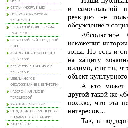
Наши публикац
КНИГИ
и самовольной п
СТАТЬИ (ИЗБРАННЫЕ)
МОЯ РАБОТА - СЛУЖБА
реакцию не толь
ЗАНЯТОСТИ
обсуждение в социа
ВЕРХОВНЫЙ СОВЕТ КРЫМА
Абсолютное 
1994 - 1998 гг.
ЕВПАТОРИЙСКИЙ ГОРОДСКОЙ
искажения историч
СОВЕТ
зоны. Но есть и о
ЗЕМЕЛЬНЫЕ ОТНОШЕНИЯ В
на защиту хозяи
ЕВПАТОРИИ
НЕЗАКОННАЯ ТОРГОВЛЯ В
видимо, считая, чт
ЕВПАТОРИИ
объект культурного
МЕДИЦИНСКОЕ
А кто может 
ОБСЛУЖИВАНИЕ В ЕВПАТОРИИ
НАБЕРЕЖНАЯ ИМЕНИ
другой такой же «б
ТЕРЕШКОВОЙ
похоже, что эта ц
ХРОНИКИ ВАВРЕНЮКА
интересов…
СТРАДАНИЯ ПЕНСИОНЕРОВ И
ИНВАЛИДОВ В ЕВПАТОРИИ
Так, в поддер
ЗАО "ВОЛНА"