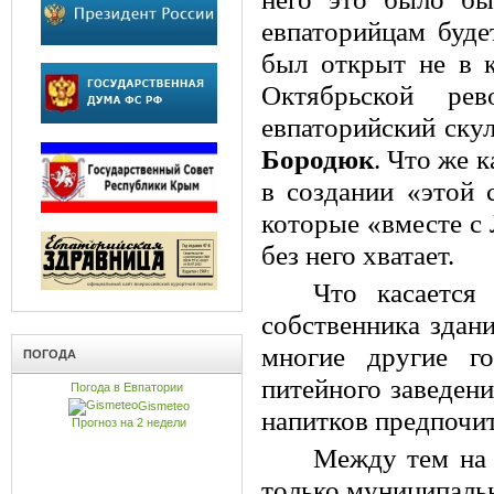
евпаторийцам буде
был открыт не в к
Октябрьской ре
евпаторийский ску
Бородюк
.
Что же к
в создании «
этой 
которые «вместе с 
без него хватает.
Что касается
собственника здани
многие другие го
ПОГОДА
питейного заведени
Погода в Евпатории
Gismeteo
напитков предпочит
Прогноз на 2 недели
Между тем на 
только муниципальн