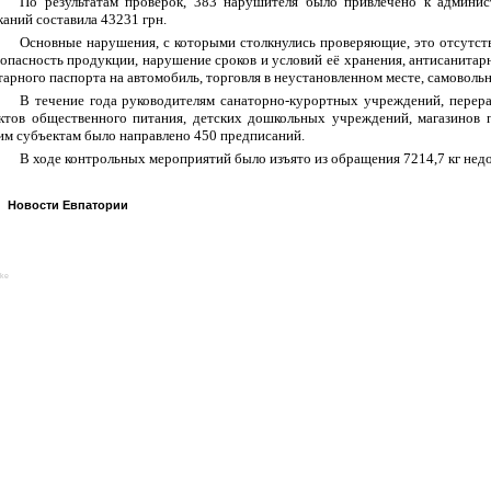
По результатам проверок, 383 нарушителя было привлечено к админис
каний составила 43231 грн.
Основные нарушения, с которыми столкнулись проверяющие, это отсутст
зопасность продукции, нарушение сроков и условий её хранения, антисанитарн
тарного паспорта на автомобиль, торговля в неустановленном месте, самоволь
В течение года руководителям санаторно-курортных учреждений, перер
ктов общественного питания, детских дошкольных учреждений, магазинов п
им субъектам было направлено 450 предписаний.
В ходе контрольных мероприятий было изъято из обращения 7214,7 кг нед
Новости Евпатории
ike