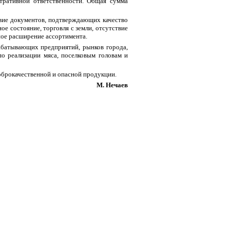
тративной ответственности. Общая сумма
вие документов, подтверждающих качество
ое состояние, торговля с земли, отсутствие
ное расширение ассортимента.
абатывающих предприятий, рынков города,
о реализации мяса, поселковым головам и
оброкачественной и опасной продукции.
М. Нечаев