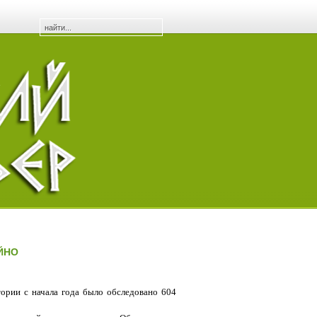
ЙНО
ории с начала года было обследовано 604