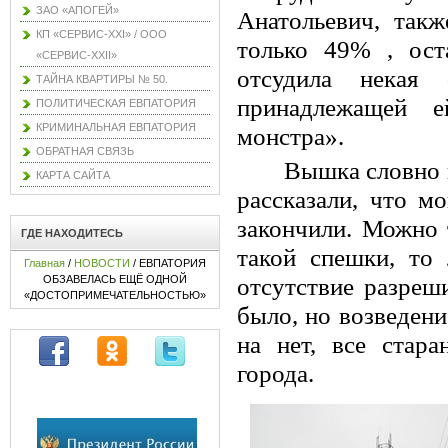
ЗАО «АПОГЕЙ»
Анатольевич, так
КП «СЕРВИС-XXI» / ООО
только 49% , ост
«СЕРВИС-XXII»
отсудила некая
ТАЙНА КВАРТИРЫ № 50.
принадлежащей е
ПОЛИТИЧЕСКАЯ ЕВПАТОРИЯ
КРИМИНАЛЬНАЯ ЕВПАТОРИЯ
монстра».
ОБРАТНАЯ СВЯЗЬ
Вышка словно 
КАРТА САЙТА
рассказали, что м
закончили. Можно 
ГДЕ НАХОДИТЕСЬ
такой спешки, то
Главная
/
НОВОСТИ
/ ЕВПАТОРИЯ
ОБЗАВЕЛАСЬ ЕЩЁ ОДНОЙ
отсутствие разреш
«ДОСТОПРИМЕЧАТЕЛЬНОСТЬЮ»
было, но возведени
на нет, все стара
города.