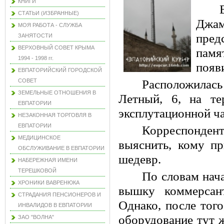
КНИГИ
СТАТЬИ (ИЗБРАННЫЕ)
Джам
МОЯ РАБОТА - СЛУЖБА
пред
ЗАНЯТОСТИ
ВЕРХОВНЫЙ СОВЕТ КРЫМА
памя
1994 - 1998 гг.
появ
ЕВПАТОРИЙСКИЙ ГОРОДСКОЙ
СОВЕТ
Расположилась
ЗЕМЕЛЬНЫЕ ОТНОШЕНИЯ В
Летный, 6, на те
ЕВПАТОРИИ
эксплутационной ча
НЕЗАКОННАЯ ТОРГОВЛЯ В
ЕВПАТОРИИ
Корреспонде
МЕДИЦИНСКОЕ
выяснить, кому п
ОБСЛУЖИВАНИЕ В ЕВПАТОРИИ
шедевр.
НАБЕРЕЖНАЯ ИМЕНИ
ТЕРЕШКОВОЙ
По словам на
ХРОНИКИ ВАВРЕНЮКА
вышку коммерсан
СТРАДАНИЯ ПЕНСИОНЕРОВ И
Однако, после того
ИНВАЛИДОВ В ЕВПАТОРИИ
оборудование тут 
ЗАО "ВОЛНА"