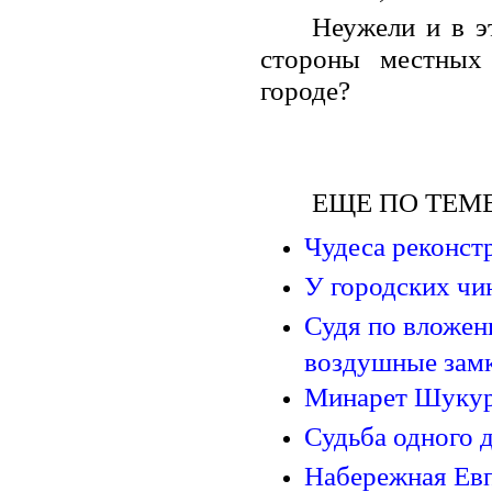
Неужели и в э
стороны местных
городе?
ЕЩЕ ПО ТЕМЕ
Чудеса реконс
У городских чи
Судя по вложен
воздушные зам
Минарет Шукур
Судьба одного 
Набережная Евп